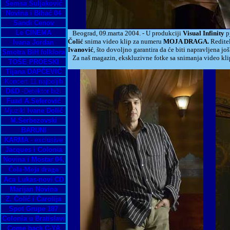
Šemsa Suljaković
Novina i Bihać 04
Sandi Cenov
Le CINEMA
Beograd, 09.marta 2004. - U produkciji
Visual Infinity
p
Čolić
snima video klip za numeru
MOJA DRAGA.
Reditel
Ivana Jordan
Ivanović
, što dovoljno garantira da će biti napravljena j
Smotra BiH folklora
Za naš magazin, ekskluzivne fotke sa snimanja video kli
TOŠE PROESKI
Tijana DAPČEVIĆ
Koncert 11 najboljih
D&D
-Detektor laži
Fuad A.Seferović
Mjuzikl
Ivane Dolić
M.Serbezovski
BARUNI
KARMA
- exclusive
Jacques i Colonia
Novina i Mostar 04.
Čola-Moja draga
Aca Lukas-novi CD
Marijan Novina
Z. Čolić i Čarolija
Spot Grupe 187
Colonia u Bratislavi
Come back C-YA