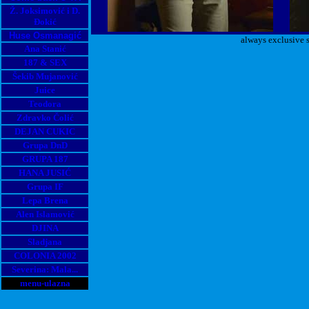
Ž. Joksimović i D.
Đokić
Huse Osmanagić
always exclusive s
Ana Stanić
187 & SEX
Šekib Mujanović
Juice
Teodora
Zdravko Čolić
DEJAN CUKIC
Grupa DnD
GRUPA 187
HANA JUSIĆ
Grupa IF
Lepa Brena
Alen Islamović
DJINA
Sladjana
COLONIA 2002
Severina: Mala...
menu-ulazna