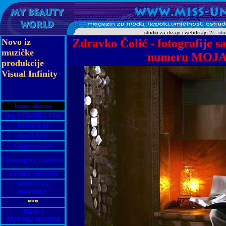
studio za dizajn i webdizajn 2t -
st
Novo iz
Zdravko Čolić - fotografije s
muzičke
numeru MOJ
produkcije
Visual Infinity
home-ulazna
The
STRANGLERS
BONEY M
Duo TATU
Chippendales
Christopher Lambert
J.P.BELMONDO
MIREILLE
MATHIEU
***
AMIR i
DVOJAC NIHADA